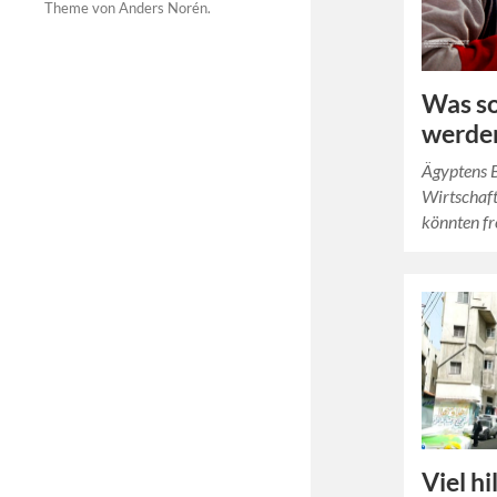
Theme von
Anders Norén
.
Was so
werde
Ägyptens B
Wirtschaft
könnten fre
Viel hi