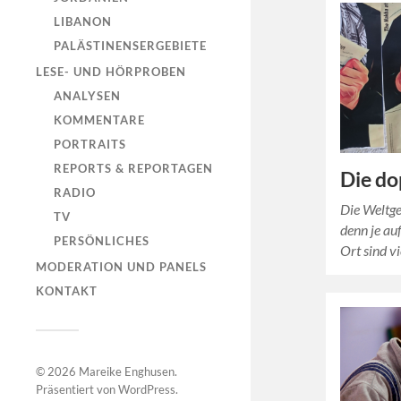
LIBANON
PALÄSTINENSERGEBIETE
LESE- UND HÖRPROBEN
ANALYSEN
KOMMENTARE
PORTRAITS
REPORTS & REPORTAGEN
Die do
RADIO
Die Weltg
TV
denn je au
PERSÖNLICHES
Ort sind vi
MODERATION UND PANELS
KONTAKT
© 2026
Mareike Enghusen
.
Präsentiert von
WordPress
.